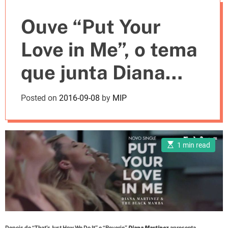
e
Ouve “Put Your
s
Love in Me”, o tema
que junta Diana
Martinez e The
Posted on
2016-09-08
by
MIP
Black Mamba
E
1 min read
s
t
i
m
a
t
e
d
r
e
a
Depois de “That’s Just How We Do It” e “Reverie”
Diana Martinez
apresenta