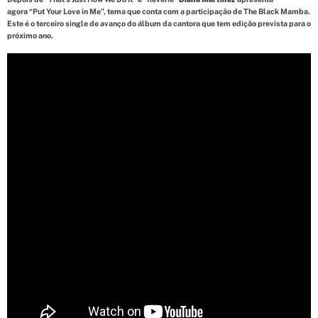
d
t
agora “Put Your Love in Me”, tema que conta com a participação de The Black Mamba.
i
Este é o terceiro single de avanço do álbum da cantora que tem edição prevista para o
m
próximo ano.
e