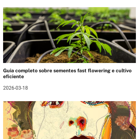
t
i
g
o
s
Guia completo sobre sementes fast flowering e cultivo
eficiente
2026-03-18