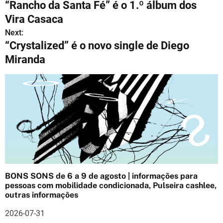
“Rancho da Santa Fé” é o 1.º álbum dos
a
Vira Casaca
v
Next:
“Crystalized” é o novo single de Diego
e
Miranda
g
a
ç
ã
o
d
BONS SONS de 6 a 9 de agosto | informações para
e
pessoas com mobilidade condicionada, Pulseira cashlee,
outras informações
a
2026-07-31
r