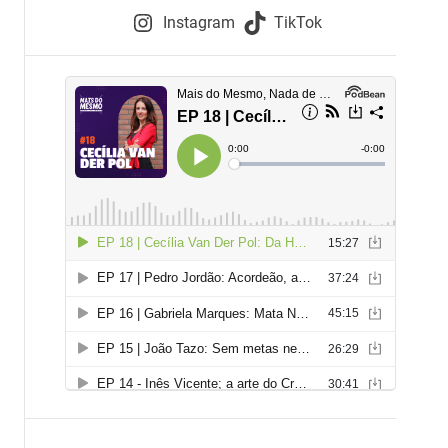
e
Instagram
TikTok
i
e
s