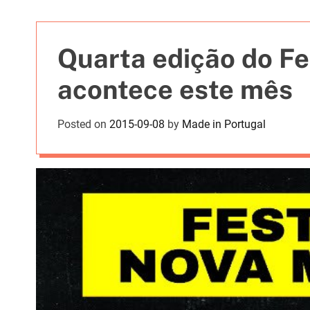
t
i
e
Quarta edição do Fe
s
acontece este mês
Posted on
2015-09-08
by
Made in Portugal