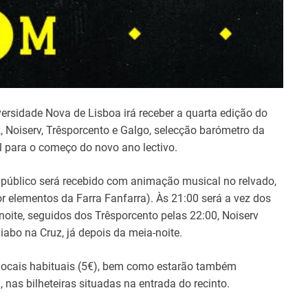
t
i
m
e
rsidade Nova de Lisboa irá receber a quarta edição do
, Noiserv, Trêsporcento e Galgo, selecção barómetro da
l para o começo do novo ano lectivo.
público será recebido com animação musical no relvado,
 elementos da Farra Fanfarra). Às 21:00 será a vez dos
noite, seguidos dos Trêsporcento pelas 22:00, Noiserv
iabo na Cruz, já depois da meia-noite.
s locais habituais (5€), bem como estarão também
, nas bilheteiras situadas na entrada do recinto.