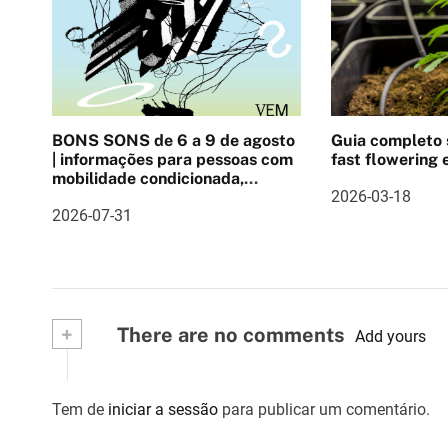
g
a
ç
ã
BONS SONS de 6 a 9 de agosto
Guia completo
o
| informações para pessoas com
fast flowering e
mobilidade condicionada,
d
2026-03-18
Pulseira cashlee, outras
2026-07-31
informações
e
a
r
+
There are no comments
Add yours
t
i
Tem de
iniciar a sessão
para publicar um comentário.
g