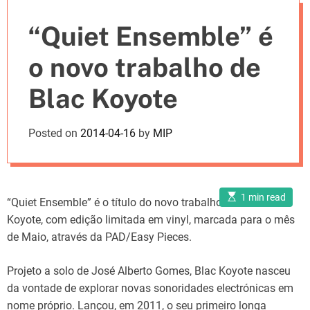
e
“Quiet Ensemble” é
s
o novo trabalho de
Blac Koyote
Posted on
2014-04-16
by
MIP
E
1 min read
“Quiet Ensemble” é o título do novo trabalho de Blac
s
t
Koyote, com edição limitada em vinyl, marcada para o mês
i
m
de Maio, através da PAD/Easy Pieces.
a
t
e
Projeto a solo de José Alberto Gomes, Blac Koyote nasceu
d
r
da vontade de explorar novas sonoridades electrónicas em
e
a
nome próprio. Lançou, em 2011, o seu primeiro longa