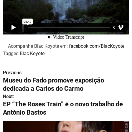
Acompanhe Blac Koyote em:
facebook.com/BlacKoyote
Tagged
Blac Koyote
Previous:
N
Museu do Fado promove exposição
a
dedicada a Carlos do Carmo
v
Next:
EP “The Roses Train” é o novo trabalho de
e
António Bastos
g
a