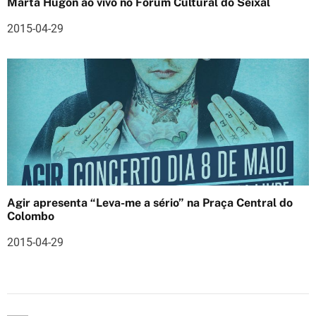
s
Marta Hugon ao vivo no Fórum Cultural do Seixal
2015-04-29
Agir apresenta “Leva-me a sério” na Praça Central do
Colombo
2015-04-29