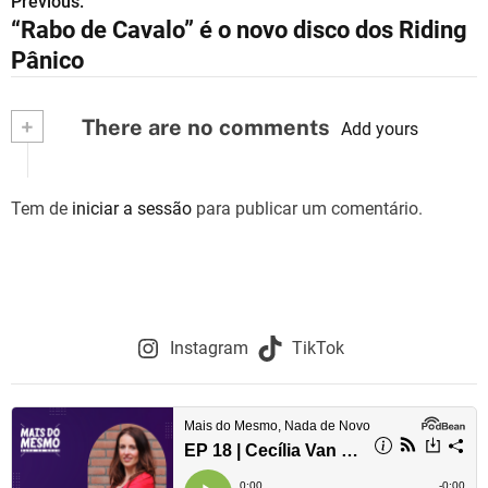
Previous:
N
“Rabo de Cavalo” é o novo disco dos Riding
a
Pânico
v
+
There are no comments
e
Add yours
g
Tem de
iniciar a sessão
para publicar um comentário.
a
ç
ã
o
Instagram
TikTok
d
e
a