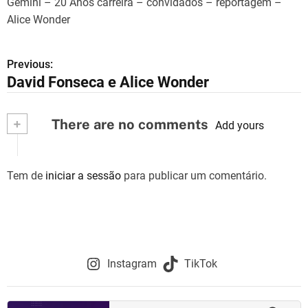
Gemini – 20 Anos carreira – convidados – reportagem –
Alice Wonder
Previous:
N
David Fonseca e Alice Wonder
a
v
+
There are no comments
Add yours
e
g
Tem de
iniciar a sessão
para publicar um comentário.
a
ç
ã
Instagram
TikTok
o
d