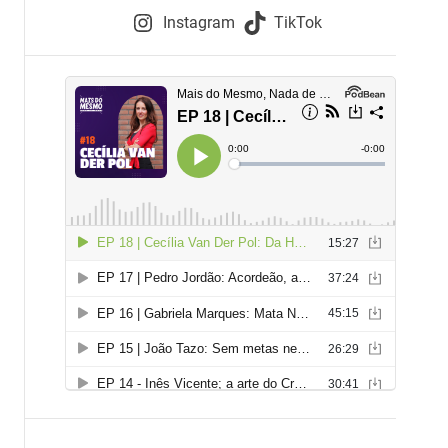
e
Instagram
TikTok
i
e
s