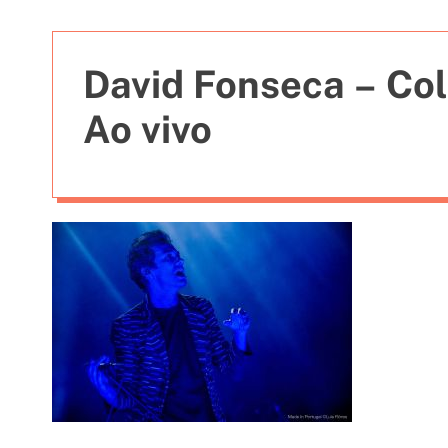
t
i
e
David Fonseca – Col
s
Ao vivo