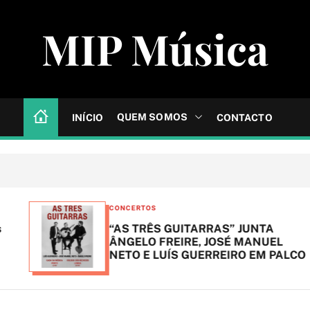
MIP Música
QUEM SOMOS
INÍCIO
CONTACTO
C
CONCERTOS
a
“AS TRÊS GUITARRAS” JUNTA
t
ÂNGELO FREIRE, JOSÉ MANUEL
NETO E LUÍS GUERREIRO EM PALCO
e
g
o
r