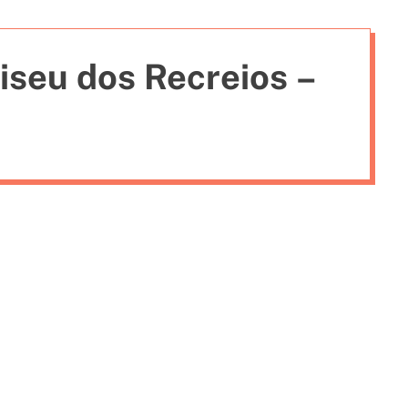
i
e
iseu dos Recreios –
s