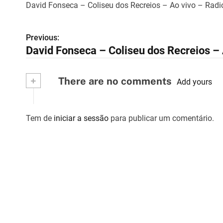
David Fonseca – Coliseu dos Recreios – Ao vivo – Radi
Previous:
N
David Fonseca – Coliseu dos Recreios – 
a
v
+
There are no comments
Add yours
e
g
Tem de
iniciar a sessão
para publicar um comentário.
a
ç
ã
o
d