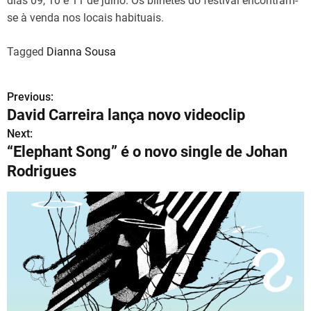
dias 09, 10 e 11 de julho. Os bilhetes do festival encontram-
se à venda nos locais habituais.
Tagged
Dianna Sousa
Previous:
N
David Carreira lança novo videoclip
a
Next:
“Elephant Song” é o novo single de Johan
v
Rodrigues
e
g
a
ç
ã