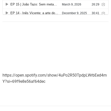
https://open.spotify.com/show/4uPo2R50TpdpLWrbEed4m
Y?si=69f9e8e56af64dec