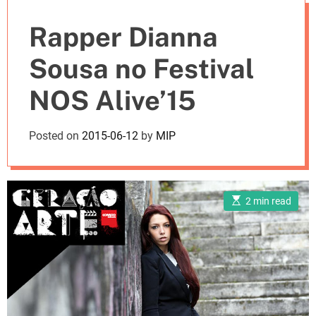
e
Rapper Dianna
s
Sousa no Festival
NOS Alive’15
Posted on
2015-06-12
by
MIP
E
2 min read
s
t
i
m
a
t
e
d
r
e
a