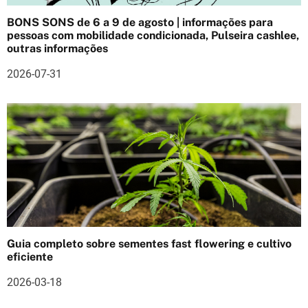
o
BONS SONS de 6 a 9 de agosto | informações para
d
pessoas com mobilidade condicionada, Pulseira cashlee,
outras informações
e
2026-07-31
a
r
t
i
g
o
s
Guia completo sobre sementes fast flowering e cultivo
eficiente
2026-03-18