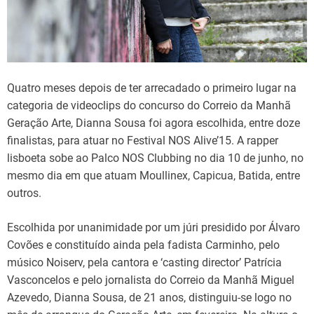
d
t
i
m
e
Quatro meses depois de ter arrecadado o primeiro lugar na
categoria de videoclips do concurso do Correio da Manhã
Geração Arte, Dianna Sousa foi agora escolhida, entre doze
finalistas, para atuar no Festival NOS Alive’15. A rapper
lisboeta sobe ao Palco NOS Clubbing no dia 10 de junho, no
mesmo dia em que atuam Moullinex, Capicua, Batida, entre
outros.
Escolhida por unanimidade por um júri presidido por Álvaro
Covões e constituído ainda pela fadista Carminho, pelo
músico Noiserv, pela cantora e ‘casting director’ Patrícia
Vasconcelos e pelo jornalista do Correio da Manhã Miguel
Azevedo, Dianna Sousa, de 21 anos, distinguiu-se logo no