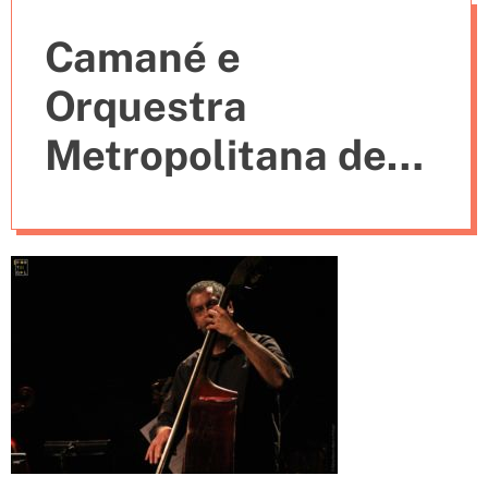
e
Camané e
s
Orquestra
Metropolitana de
Lisboa (6)