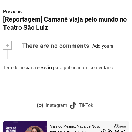
Previous:
N
[Reportagem] Camané viaja pelo mundo no
a
Teatro São Luiz
v
+
There are no comments
e
Add yours
g
Tem de
iniciar a sessão
para publicar um comentário.
a
ç
ã
o
Instagram
TikTok
d
e