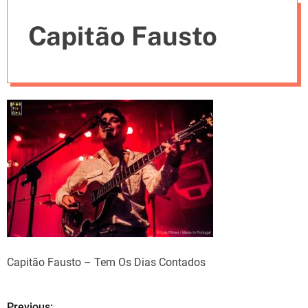
e
Capitão Fausto
s
Capitão Fausto – Tem Os Dias Contados
Previous: