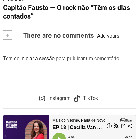
N
Capitão Fausto — O rock não “Têm os dias
a
contados”
v
+
There are no comments
e
Add yours
g
Tem de
iniciar a sessão
para publicar um comentário.
a
ç
ã
o
Instagram
TikTok
d
e
a