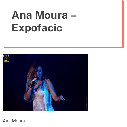
e
Ana Moura –
s
Expofacic
Ana Moura