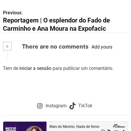
Previous:
N
Reportagem | O esplendor do Fado de
a
Carminho e Ana Moura na Expofacic
v
+
There are no comments
e
Add yours
g
Tem de
iniciar a sessão
para publicar um comentário.
a
ç
ã
o
Instagram
TikTok
d
e