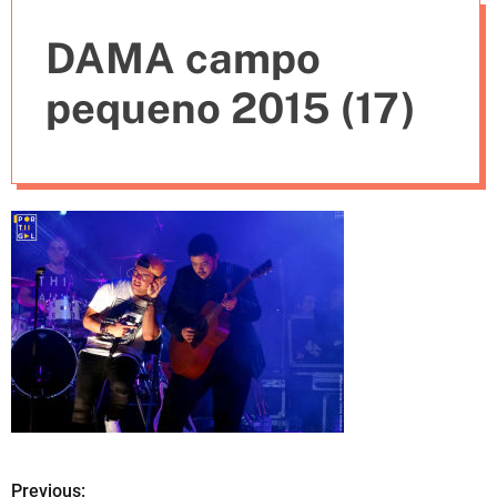
e
DAMA campo
s
pequeno 2015 (17)
Previous: