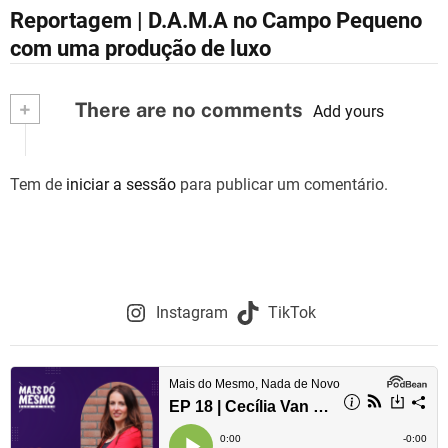
N
Reportagem | D.A.M.A no Campo Pequeno
a
com uma produção de luxo
v
+
There are no comments
e
Add yours
g
Tem de
iniciar a sessão
para publicar um comentário.
a
ç
ã
o
Instagram
TikTok
d
e
a