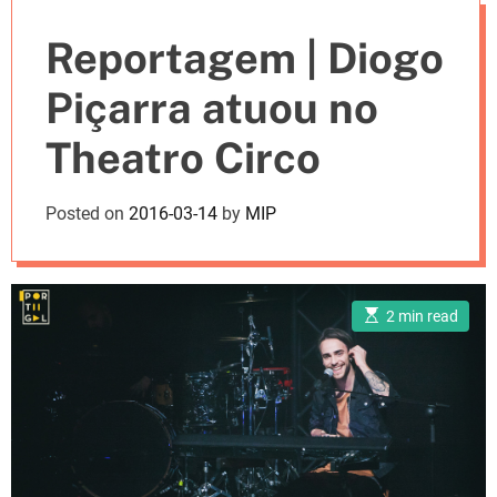
e
Reportagem | Diogo
s
Piçarra atuou no
Theatro Circo
Posted on
2016-03-14
by
MIP
E
2 min read
s
t
i
m
a
t
e
d
r
e
a