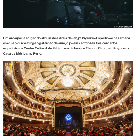
d
t
i
m
e
Um ano após a edição do álbum de estreia de
Diogo Piçarra
– Espelho – e na semana
em que o disco atinge o galardão de ouro, o jovem cantor deu três concertos
especiais: no Centro Cultural de Belém, em Lisboa; no Theatro Circo, em Braga e na
Casa da Música, no Porto.