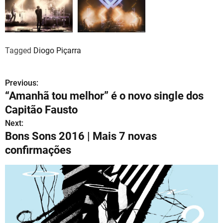
Tagged
Diogo Piçarra
Previous:
N
“Amanhã tou melhor” é o novo single dos
a
Capitão Fausto
v
Next:
Bons Sons 2016 | Mais 7 novas
e
confirmações
g
a
ç
ã