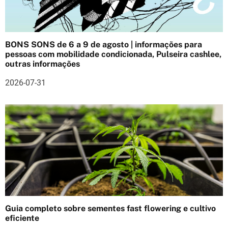
o
d
BONS SONS de 6 a 9 de agosto | informações para
e
pessoas com mobilidade condicionada, Pulseira cashlee,
outras informações
a
2026-07-31
r
t
i
g
o
s
Guia completo sobre sementes fast flowering e cultivo
eficiente