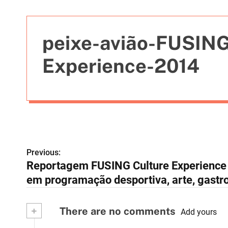
t
i
e
peixe-avião-FUSING
s
Experience-2014
Previous:
N
Reportagem FUSING Culture Experience |
a
em programação desportiva, arte, gastro
v
+
There are no comments
e
Add yours