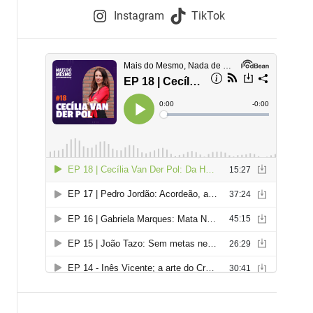
e
Instagram
TikTok
i
e
s