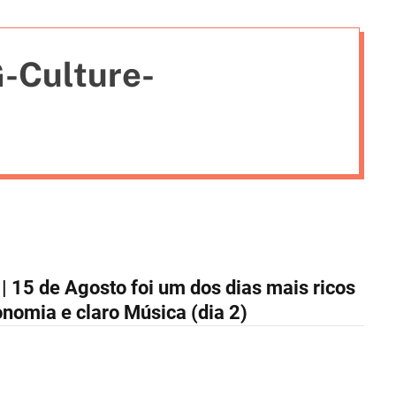
i
e
-Culture-
s
 15 de Agosto foi um dos dias mais ricos
nomia e claro Música (dia 2)