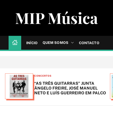
MIP Música
QUEM SOMOS
INÍCIO
CONTACTO
C
CONCERTOS
a
“AS TRÊS GUITARRAS” JUNTA
t
ÂNGELO FREIRE, JOSÉ MANUEL
NETO E LUÍS GUERREIRO EM PALCO
e
g
o
r