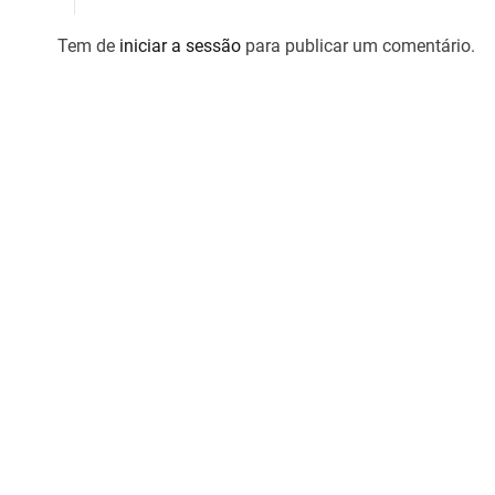
g
Tem de
iniciar a sessão
para publicar um comentário.
a
ç
ã
o
d
e
a
r
t
i
g