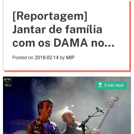
e
[Reportagem]
s
Jantar de família
com os DAMA no
Campo Pequeno
Posted on
2018-02-14
by
MIP
E
5 min read
s
t
i
m
a
t
e
d
r
e
a