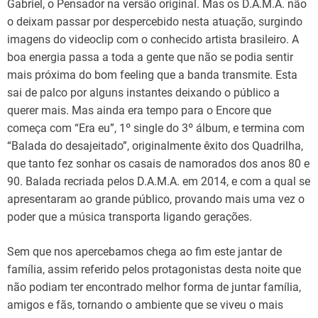
Gabriel, o Pensador na versão original. Mas os D.A.M.A. não
o deixam passar por despercebido nesta atuação, surgindo
imagens do videoclip com o conhecido artista brasileiro. A
boa energia passa a toda a gente que não se podia sentir
mais próxima do bom feeling que a banda transmite. Esta
sai de palco por alguns instantes deixando o público a
querer mais. Mas ainda era tempo para o Encore que
começa com “Era eu”, 1º single do 3º álbum, e termina com
“Balada do desajeitado”, originalmente êxito dos Quadrilha,
que tanto fez sonhar os casais de namorados dos anos 80 e
90. Balada recriada pelos D.A.M.A. em 2014, e com a qual se
apresentaram ao grande público, provando mais uma vez o
poder que a música transporta ligando gerações.
Sem que nos apercebamos chega ao fim este jantar de
família, assim referido pelos protagonistas desta noite que
não podiam ter encontrado melhor forma de juntar família,
amigos e fãs, tornando o ambiente que se viveu o mais