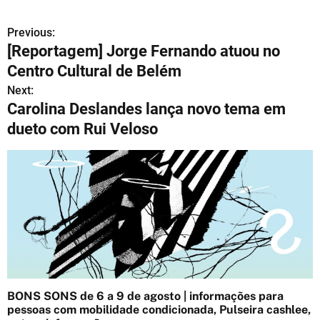
Previous:
N
[Reportagem] Jorge Fernando atuou no
a
Centro Cultural de Belém
v
Next:
Carolina Deslandes lança novo tema em
e
dueto com Rui Veloso
g
a
ç
ã
o
d
BONS SONS de 6 a 9 de agosto | informações para
e
pessoas com mobilidade condicionada, Pulseira cashlee,