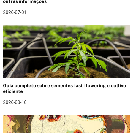
outras informações
a
2026-07-31
r
t
i
g
o
s
Guia completo sobre sementes fast flowering e cultivo
eficiente
2026-03-18