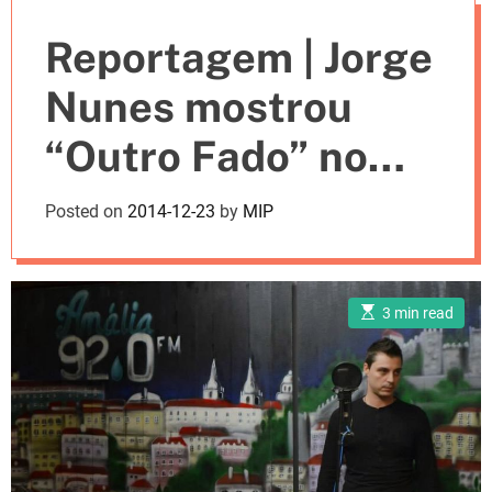
e
Reportagem | Jorge
s
Nunes mostrou
“Outro Fado” no
Cinema São Jorge
Posted on
2014-12-23
by
MIP
E
3 min read
s
t
i
m
a
t
e
d
r
e
a