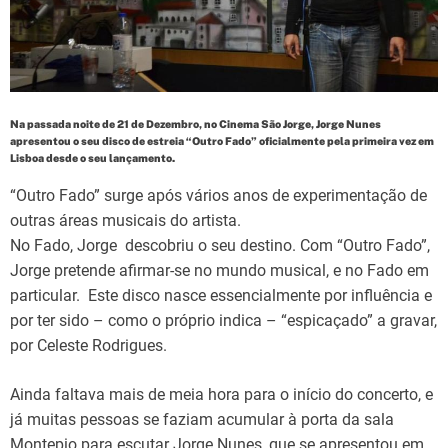
d
t
i
m
e
Na passada noite de 21 de Dezembro, no Cinema São Jorge, Jorge Nunes
apresentou o seu disco de estreia “Outro Fado” oficialmente pela primeira vez em
Lisboa desde o seu lançamento.
“Outro Fado” surge após vários anos de experimentação de
outras áreas musicais do artista.
No Fado, Jorge descobriu o seu destino. Com “Outro Fado”,
Jorge pretende afirmar-se no mundo musical, e no Fado em
particular. Este disco nasce essencialmente por influência e
por ter sido – como o próprio indica – “espicaçado” a gravar,
por Celeste Rodrigues.
Ainda faltava mais de meia hora para o início do concerto, e
já muitas pessoas se faziam acumular à porta da sala
Montepio para escutar Jorge Nunes, que se apresentou em