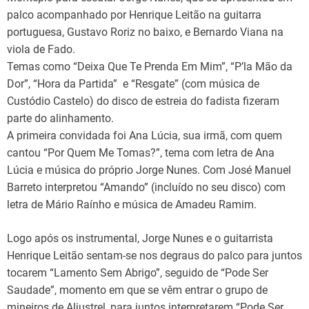
palco acompanhado por Henrique Leitão na guitarra
portuguesa, Gustavo Roriz no baixo, e Bernardo Viana na
viola de Fado.
Temas como “Deixa Que Te Prenda Em Mim”, “P’la Mão da
Dor”, “Hora da Partida” e “Resgate” (com música de
Custódio Castelo) do disco de estreia do fadista fizeram
parte do alinhamento.
A primeira convidada foi Ana Lúcia, sua irmã, com quem
cantou “Por Quem Me Tomas?”, tema com letra de Ana
Lúcia e música do próprio Jorge Nunes. Com José Manuel
Barreto interpretou “Amando” (incluído no seu disco) com
letra de Mário Raínho e música de Amadeu Ramim.
Logo após os instrumental, Jorge Nunes e o guitarrista
Henrique Leitão sentam-se nos degraus do palco para juntos
tocarem “Lamento Sem Abrigo”, seguido de “Pode Ser
Saudade”, momento em que se vêm entrar o grupo de
mineiros de Aljustrel, para juntos interpretarem “Pode Ser