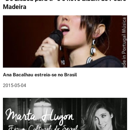
e
Madeira
g
a
ç
ã
o
d
Ana Bacalhau estreia-se no Brasil
e
2015-05-04
a
r
t
i