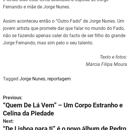
Fernando e mãe de Jorge Nunes.
Assim aconteceu então o “Outro Fado” de Jorge Nunes. Um
jovem artista que promete dar que falar no mundo do Fado,
não se fazendo apenas valer do facto de ser filho do grande
Jorge Fernando, mas sim pelo o seu talento.
Texto e fotos:
Márcia Filipa Moura
Tagged
Jorge Nunes
,
reportagem
Previous:
N
“Quem De Lá Vem” – Um Corpo Estranho e
a
Celina da Piedade
v
Next:
“De Lisboa para ti” é o novo álbum de Pedro