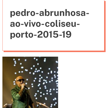
e
pedro-abrunhosa-
s
ao-vivo-coliseu-
porto-2015-19