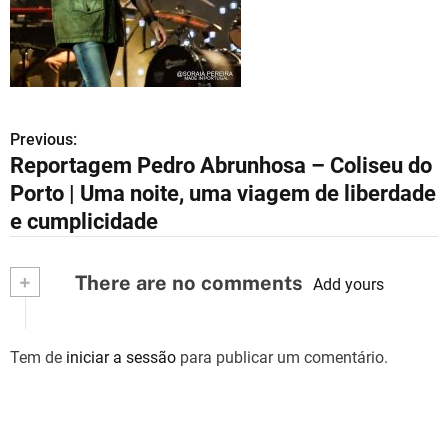
Previous:
N
Reportagem Pedro Abrunhosa – Coliseu do
a
Porto | Uma noite, uma viagem de liberdade
v
e cumplicidade
e
+
There are no comments
Add yours
g
a
Tem de
iniciar a sessão
para publicar um comentário.
ç
ã