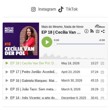
o
d
Instagram
TikTok
e
a
r
t
i
g
o
s