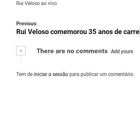
Rui Veloso ao vivo
Previous:
N
Rui Veloso comemorou 35 anos de carre
a
v
+
There are no comments
Add yours
e
g
Tem de
iniciar a sessão
para publicar um comentário.
a
ç
ã
o
d