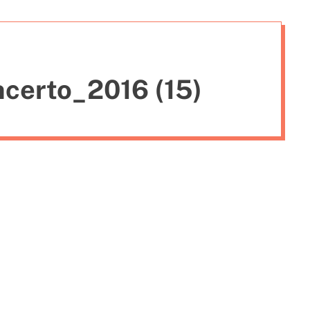
i
e
s
certo_2016 (15)