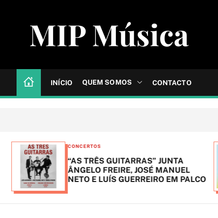
MIP Música
QUEM SOMOS
INÍCIO
CONTACTO
C
CONCERTOS
a
“AS TRÊS GUITARRAS” JUNTA
t
ÂNGELO FREIRE, JOSÉ MANUEL
NETO E LUÍS GUERREIRO EM PALCO
e
g
o
r