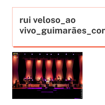
t
i
e
rui veloso_ao
s
vivo_guimarães_con