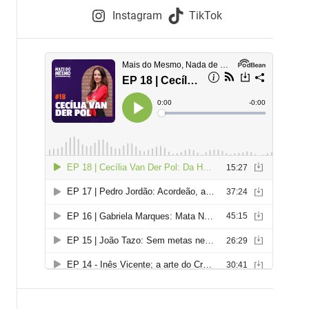
e
Instagram
TikTok
i
e
s