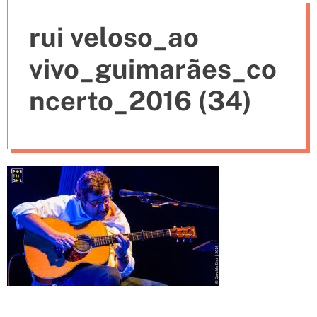
e
rui veloso_ao
s
vivo_guimarães_co
ncerto_2016 (34)