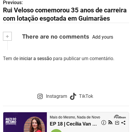
Previous:
N
Rui Veloso comemorou 35 anos de carreira
a
com lotação esgotada em Guimarães
v
+
There are no comments
e
Add yours
g
Tem de
iniciar a sessão
para publicar um comentário.
a
ç
ã
o
Instagram
TikTok
d
e
a