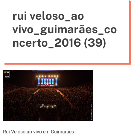
e
rui veloso_ao
s
vivo_guimarães_co
ncerto_2016 (39)
Rui Veloso ao vivo em Guimarães