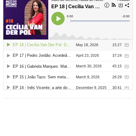
a
r
t
i
g
o
s