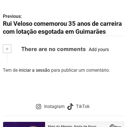
Previous:
N
Rui Veloso comemorou 35 anos de carreira
a
com lotação esgotada em Guimarães
v
+
There are no comments
e
Add yours
g
Tem de
iniciar a sessão
para publicar um comentário.
a
ç
ã
o
Instagram
TikTok
d
e