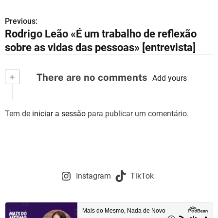
Previous:
N
Rodrigo Leão «É um trabalho de reflexão
a
sobre as vidas das pessoas» [entrevista]
v
+
There are no comments
e
Add yours
g
Tem de
iniciar a sessão
para publicar um comentário.
a
ç
ã
o
Instagram
TikTok
d
e