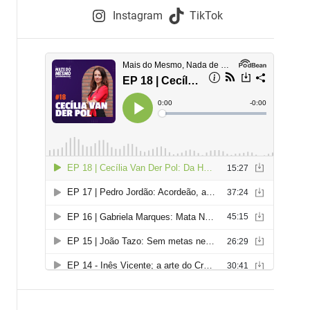
e
Instagram
TikTok
i
e
s