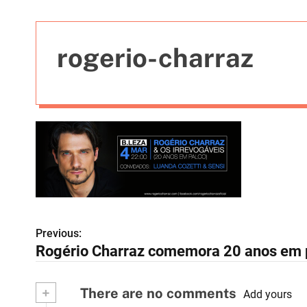
t
i
e
rogerio-charraz
s
Previous:
N
Rogério Charraz comemora 20 anos em 
a
v
+
There are no comments
Add yours