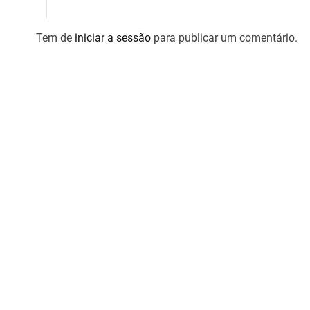
e
g
Tem de
iniciar a sessão
para publicar um comentário.
a
ç
ã
o
d
e
a
r
t
i