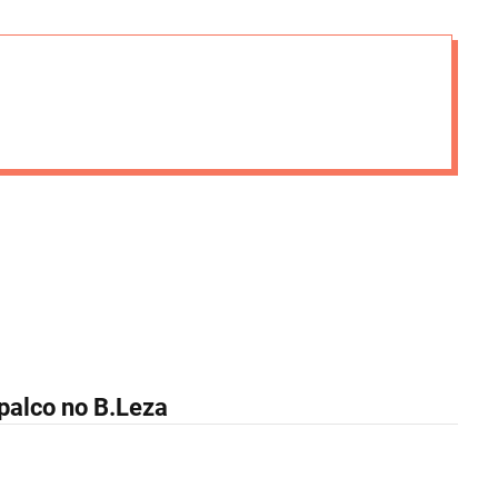
i
e
s
palco no B.Leza