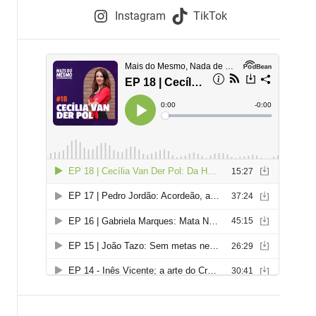
e
Instagram
TikTok
i
e
s