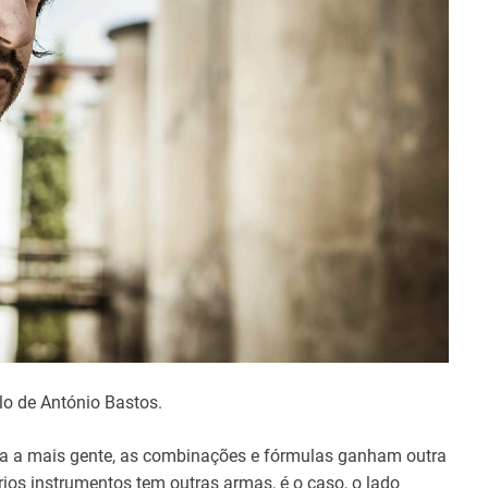
t
i
m
e
lo de António Bastos.
ega a mais gente, as combinações e fórmulas ganham outra
ios instrumentos tem outras armas, é o caso, o lado