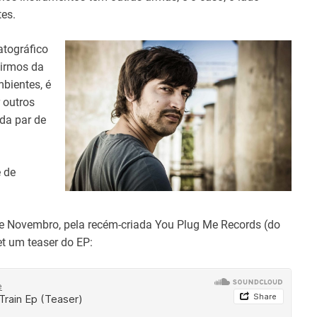
tes.
atográfico
airmos da
mbientes, é
r outros
da par de
 de
 de Novembro, pela recém-criada You Plug Me Records (do
et um teaser do EP: