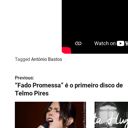
Tagged
António Bastos
Previous:
N
“Fado Promessa” é o primeiro disco de
a
Telmo Pires
v
e
g