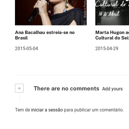
a
ç
ã
Ana Bacalhau estreia-se no
Marta Hugon ao vivo 
o
Brasil
Cultural do Sei
d
2015-05-04
2015-04-29
e
a
r
+
There are no comments
Add yours
t
i
Tem de
iniciar a sessão
para publicar um comentário.
g
o