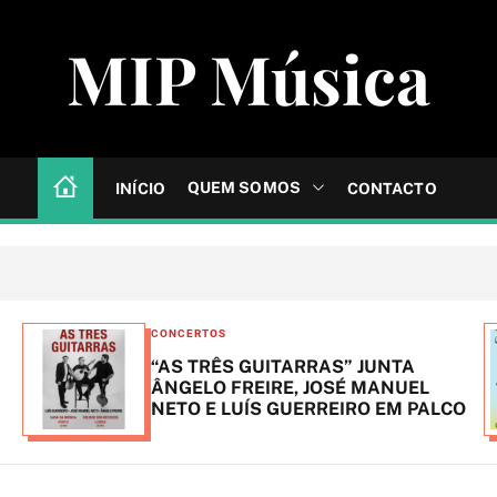
MIP Música
QUEM SOMOS
INÍCIO
CONTACTO
C
CONCERTOS
a
“AS TRÊS GUITARRAS” JUNTA
t
ÂNGELO FREIRE, JOSÉ MANUEL
NETO E LUÍS GUERREIRO EM PALCO
e
g
o
r