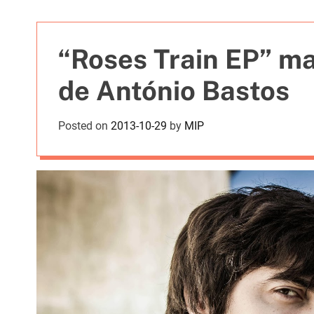
t
i
e
“Roses Train EP” ma
s
de António Bastos
Posted on
2013-10-29
by
MIP