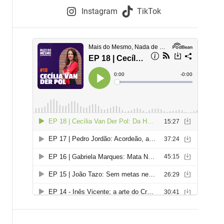
e
Instagram
TikTok
i
e
s