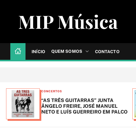
MIP Música
QUEM SOMOS
INÍCIO
CONTACTO
C
CONCERTOS
a
“AS TRÊS GUITARRAS” JUNTA
t
ÂNGELO FREIRE, JOSÉ MANUEL
NETO E LUÍS GUERREIRO EM PALCO
e
g
o
r