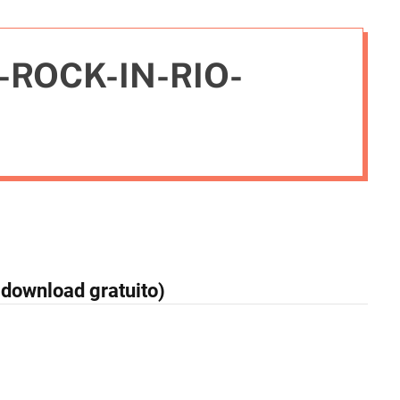
i
e
ROCK-IN-RIO-
s
 download gratuito)