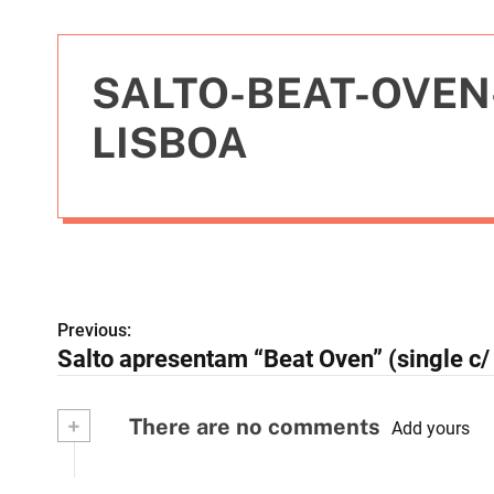
t
i
e
SALTO-BEAT-OVEN-
s
LISBOA
Previous:
N
Salto apresentam “Beat Oven” (single c/
a
v
+
There are no comments
Add yours
e