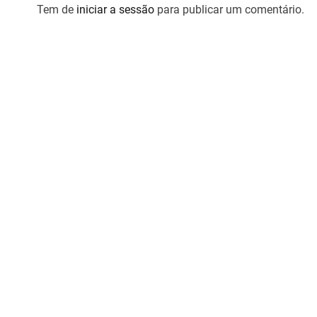
g
Tem de
iniciar a sessão
para publicar um comentário.
a
ç
ã
o
d
e
a
r
t
i
g