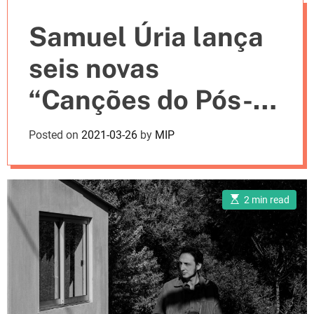
e
Samuel Úria lança
s
seis novas
“Canções do Pós-
Guerra”
Posted on
2021-03-26
by
MIP
E
2 min read
s
t
i
m
a
t
e
d
r
e
a