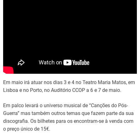
Em maio irá atuar nos dias 3 e 4 no Teatro Maria Matos, em
Lisboa e no Porto, no Auditório CCOP a 6 e 7 de maio.
Em palco levará o universo musical de “Canções do Pós-
Guerra” mas também outros temas que fazem parte da sua
discografia. Os bilhetes para os encontram-se à venda com
o preço único de 15€.