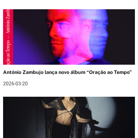
a
r
t
i
g
o
s
António Zambujo lança novo álbum “Oração ao Tempo”
2026-03-20