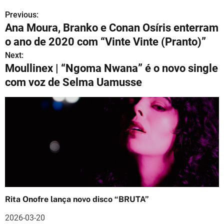
Previous:
N
Ana Moura, Branko e Conan Osíris enterram
a
o ano de 2020 com “Vinte Vinte (Pranto)”
v
Next:
Moullinex | “Ngoma Nwana” é o novo single
e
com voz de Selma Uamusse
g
a
ç
ã
o
d
Rita Onofre lança novo disco “BRUTA”
e
2026-03-20