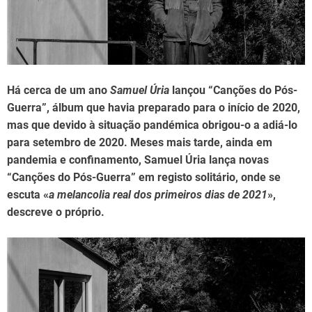
d
t
i
m
e
Há cerca de um ano
Samuel Úria
lançou “Canções do Pós-
Guerra”, álbum que havia preparado para o início de 2020,
mas que devido à situação pandémica obrigou-o a adiá-lo
para setembro de 2020. Meses mais tarde, ainda em
pandemia e confinamento, Samuel Úria lança novas
“Canções do Pós-Guerra” em registo solitário, onde se
escuta «
a melancolia real dos primeiros dias de 2021
»,
descreve o próprio.