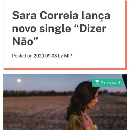
e
Sara Correia lança
s
novo single “Dizer
Não”
Posted on
2020-09-08
by
MIP
E
2 min read
s
t
i
m
a
t
e
d
r
e
a