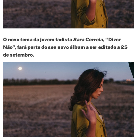
d
t
i
m
e
O novo tema da jovem fadista
Sara Correia
, “Dizer
Não”, fará parte do seu novo álbum a ser editado a 25
de setembro.