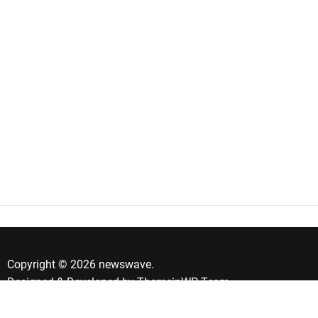
Copyright © 2026 newswave.
Designed & Developed by
ThemeinWP Team
Banner de Consentimento de Cookies by Real Cookie Banner