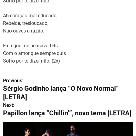
Sofro por te dizer não.
Ah coração mal-educado,
Rebelde, tresloucado,
Não ouves a razão.
E eu que me pensava feliz
Com o amor que sempre quis
Sofro por te dizer não. (2x)
Previous:
N
Sérgio Godinho lança “O Novo Normal”
a
[LETRA]
v
Next:
Papillon lança “Chillin’”, novo tema [LETRA]
e
g