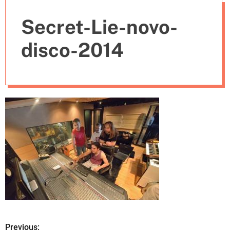
e
Secret-Lie-novo-
s
disco-2014
Previous: