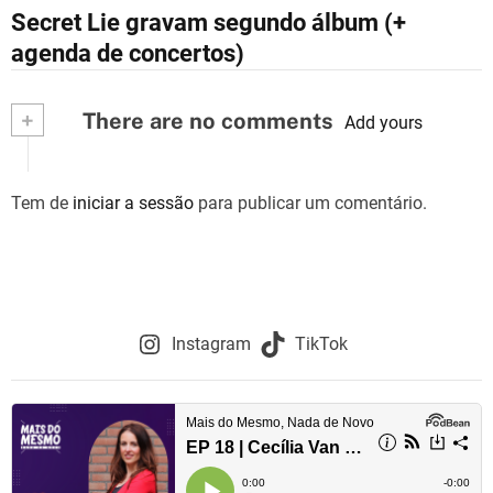
N
Secret Lie gravam segundo álbum (+
a
agenda de concertos)
v
+
There are no comments
e
Add yours
g
Tem de
iniciar a sessão
para publicar um comentário.
a
ç
ã
o
Instagram
TikTok
d
e
a