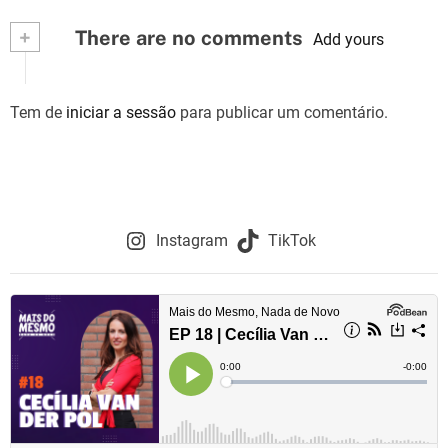
v
+
There are no comments
Add yours
e
g
Tem de
iniciar a sessão
para publicar um comentário.
a
ç
ã
Instagram
TikTok
o
d
e
a
r