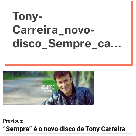
e
Tony-
s
Carreira_novo-
disco_Sempre_cap
a_download
Previous:
N
“Sempre” é o novo disco de Tony Carreira
a