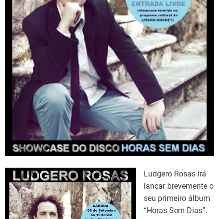
d
t
i
m
e
Ludgero Rosas irá
lançar brevemente o
seu primeiro álbum
“Horas Sem Dias”.