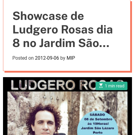
e
Showcase de
s
Ludgero Rosas dia
8 no Jardim São
Lázaro no Porto
Posted on
2012-09-06
by
MIP
E
1 min read
s
t
i
m
a
t
e
d
r
e
a