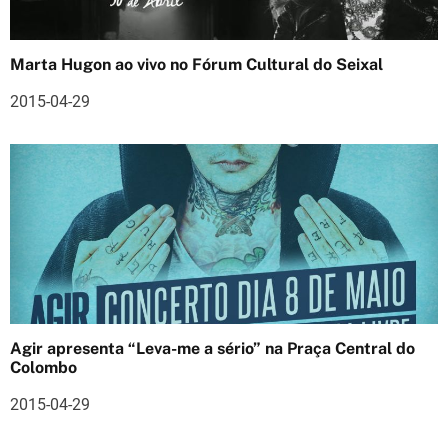
g
o
Marta Hugon ao vivo no Fórum Cultural do Seixal
s
2015-04-29
Agir apresenta “Leva-me a sério” na Praça Central do
Colombo
2015-04-29