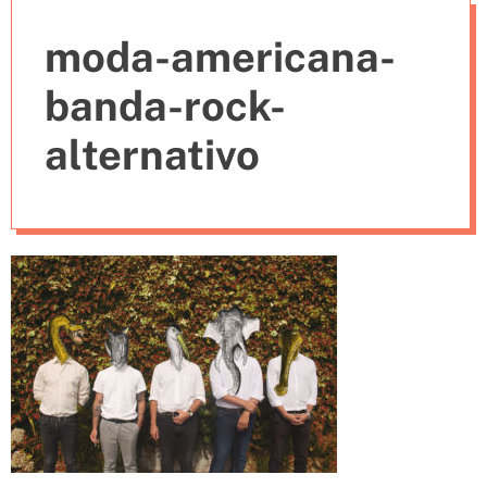
e
moda-americana-
s
banda-rock-
alternativo