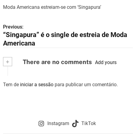
Moda Americana estreiam-se com ‘Singapura’
Previous:
N
“Singapura” é o single de estreia de Moda
a
Americana
v
+
There are no comments
e
Add yours
g
Tem de
iniciar a sessão
para publicar um comentário.
a
ç
ã
o
Instagram
TikTok
d