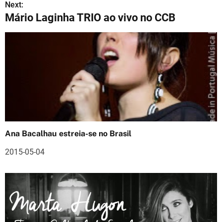
v
Next:
Mário Laginha TRIO ao vivo no CCB
e
g
a
ç
ã
o
Ana Bacalhau estreia-se no Brasil
d
2015-05-04
e
a
r
t