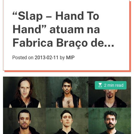
e
“Slap – Hand To
s
Hand” atuam na
Fabrica Braço de
Prata dia 21 de
Posted on
2013-02-11
by
MIP
Fevereiro
E
2 min read
s
t
i
m
a
t
e
d
r
e
a