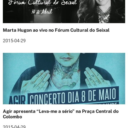
i
g
o
Marta Hugon ao vivo no Fórum Cultural do Seixal
s
2015-04-29
Agir apresenta “Leva-me a sério” na Praça Central do
Colombo
2015-04-29