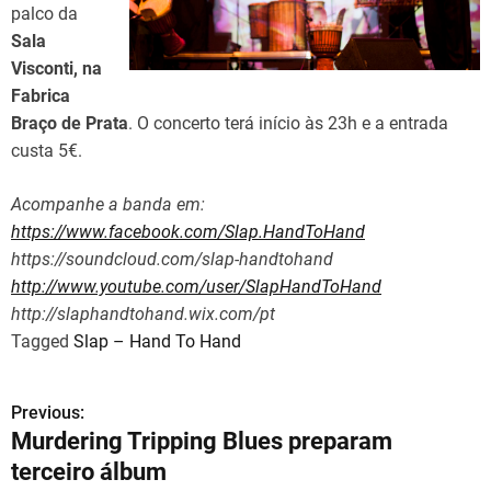
palco da
Sala
Visconti, na
Fabrica
Braço de Prata
. O concerto terá início às 23h e a entrada
custa 5€.
Acompanhe a banda em:
https://www.facebook.com/Slap.HandToHand
https://soundcloud.com/slap-handtohand
http://www.youtube.com/user/SlapHandToHand
http://slaphandtohand.wix.com/pt
Tagged
Slap – Hand To Hand
Previous:
N
Murdering Tripping Blues preparam
a
terceiro álbum