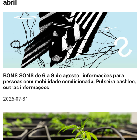
abril
g
a
ç
ã
o
d
BONS SONS de 6 a 9 de agosto | informações para
e
pessoas com mobilidade condicionada, Pulseira cashlee,
outras informações
a
2026-07-31
r
t
i
g