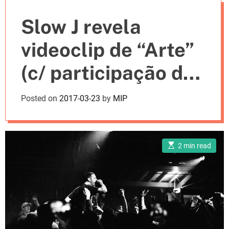
e
Slow J revela
s
videoclip de “Arte”
(c/ participação de
Speedy)
Posted on
2017-03-23
by
MIP
E
2 min read
s
t
i
m
a
t
e
d
r
e
a