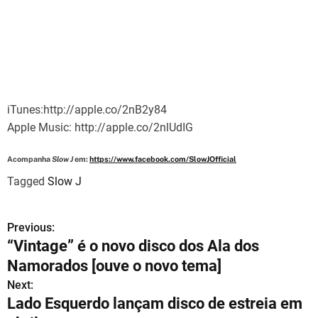
iTunes:http://apple.co/2nB2y84
Apple Music: http://apple.co/2nlUdIG
Acompanha
Slow J
em:
https://www.facebook.com/SlowJOfficial
Tagged
Slow J
Previous:
N
“Vintage” é o novo disco dos Ala dos
a
Namorados [ouve o novo tema]
v
Next:
Lado Esquerdo lançam disco de estreia em
e