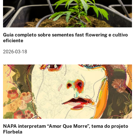
o
s
Guia completo sobre sementes fast flowering e cultivo
eficiente
2026-03-18
NAPA interpretam “Amor Que Morre”, tema do projeto
Florbela