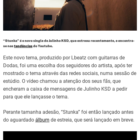
d
t
i
m
e
“Stunka” é o novo single de Julinho KSD, que estreou recentemente, e encontra-
se nas
tendências
do Youtube.
Este novo tema, produzido por Lbeatz com guitarras de
Dodas, foi uma escolha dos seguidores do artista, após ter
mostrado o tema através das redes sociais, numa sessão de
estúdio. O vídeo chamou a atenção dos seus fãs, que
encheram a caixa de mensagens de Julinho KSD a pedir
para que ele lançasse o tema.
Perante tamanha adesão, “Stunka” foi então lançado antes
do aguardado
álbum
de estreia, que será lançado em breve.