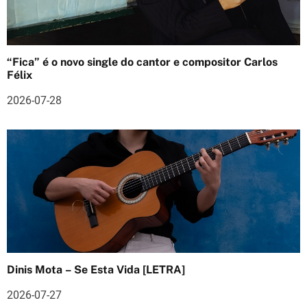
o
s
“Fica” é o novo single do cantor e compositor Carlos
Félix
2026-07-28
Dinis Mota – Se Esta Vida [LETRA]
2026-07-27