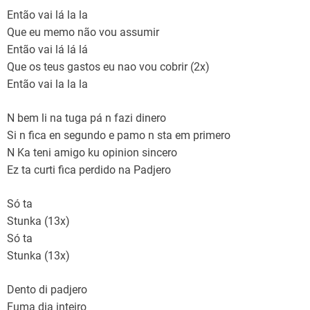
Então vai lá la la
Que eu memo não vou assumir
Então vai lá lá lá
Que os teus gastos eu nao vou cobrir (2x)
Então vai la la la
N bem li na tuga pá n fazi dinero
Si n fica en segundo e pamo n sta em primero
N Ka teni amigo ku opinion sincero
Ez ta curti fica perdido na Padjero
Só ta
Stunka (13x)
Só ta
Stunka (13x)
Dento di padjero
Fuma dia inteiro