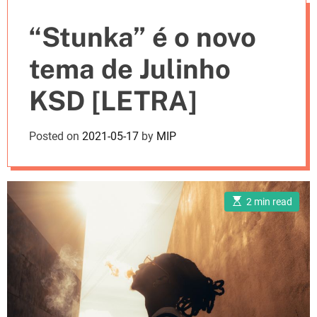
e
“Stunka” é o novo
s
tema de Julinho
KSD [LETRA]
Posted on
2021-05-17
by
MIP
E
2 min read
s
t
i
m
a
t
e
d
r
e
a