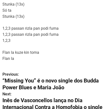
Stunka (13x)
Só ta
Stunka (13x)
1,2,3 passan rizla pan podi fuma
1,2,3 passan rizla pan podi fuma
1,2,3
Flan la kuze kin toma
Flan la
Previous:
N
“Missing You” é o novo single dos Budda
a
Power Blues e Maria João
v
Next:
Inês de Vasconcellos lança no Dia
e
Internacional Contra a Homofobia o single