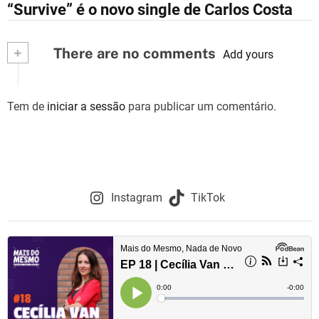
“Survive” é o novo single de Carlos Costa
a
v
+
There are no comments
Add yours
e
g
Tem de
iniciar a sessão
para publicar um comentário.
a
ç
ã
Instagram
TikTok
o
d
e
a