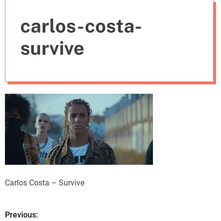
e
carlos-costa-
s
survive
Carlos Costa – Survive
Previous:
N