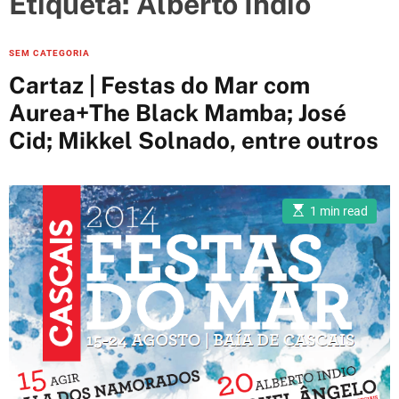
Etiqueta:
Alberto Indio
e
s
C
SEM CATEGORIA
a
Cartaz | Festas do Mar com
t
Aurea+The Black Mamba; José
e
Cid; Mikkel Solnado, entre outros
g
o
r
i
E
1 min read
s
e
t
i
s
m
a
t
e
d
r
e
a
d
t
i
m