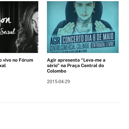
no Fórum
Agir apresenta “Leva-me a
xal
sério” na Praça Central do
Colombo
2015-04-29