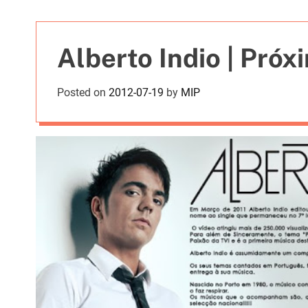
t
i
e
Alberto Indio | Pró
s
Posted on
2012-07-19
by
MIP