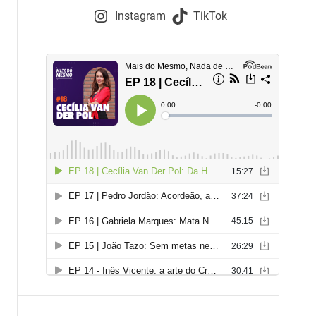
e
Instagram
TikTok
i
e
s