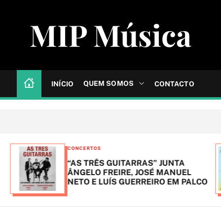
MIP Música
QUEM SOMOS
INÍCIO
CONTACTO
C
CONCERTOS
a
“AS TRÊS GUITARRAS” JUNTA
t
ÂNGELO FREIRE, JOSÉ MANUEL
NETO E LUÍS GUERREIRO EM PALCO
e
g
o
r