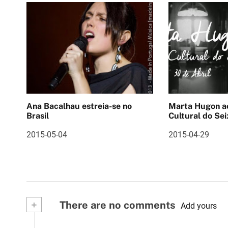
ã
o
d
e
a
Ana Bacalhau estreia-se no
Marta Hugon ao vivo 
r
Brasil
Cultural do Sei
t
2015-05-04
2015-04-29
i
g
o
s
+
There are no comments
Add yours