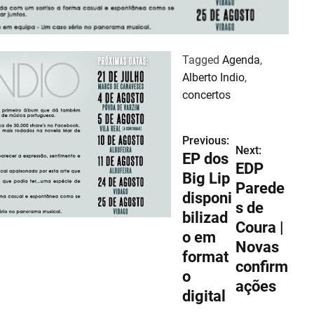
e
Tagged
Agenda
,
Alberto Indio
,
concertos
Previous:
Next:
EP dos
EDP
Big Lip
Parede
disponi
s de
bilizad
Coura |
o em
Novas
format
confirm
o
ações
digital