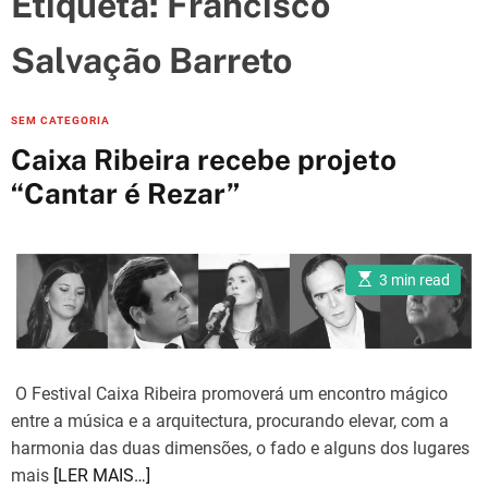
Etiqueta:
Francisco
e
s
Salvação Barreto
C
SEM CATEGORIA
a
Caixa Ribeira recebe projeto
t
“Cantar é Rezar”
e
g
o
E
r
3 min read
s
i
t
i
e
m
a
s
t
e
O Festival Caixa Ribeira promoverá um encontro mágico
d
r
entre a música e a arquitectura, procurando elevar, com a
e
a
harmonia das duas dimensões, o fado e alguns dos lugares
d
mais
[LER MAIS…]
t