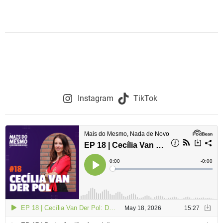
i
m
e
Instagram
TikTok