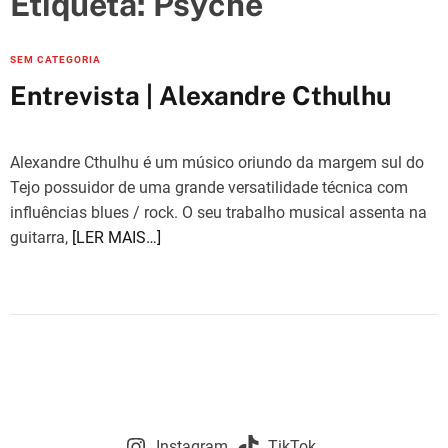
Etiqueta:
Psyche
e
s
C
SEM CATEGORIA
a
Entrevista | Alexandre Cthulhu
t
e
g
Alexandre Cthulhu é um músico oriundo da margem sul do
o
Tejo possuidor de uma grande versatilidade técnica com
r
influências blues / rock. O seu trabalho musical assenta na
i
guitarra,
[LER MAIS…]
e
s
Instagram
TikTok