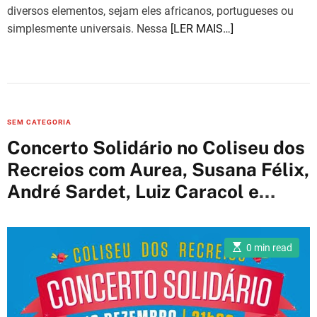
diversos elementos, sejam eles africanos, portugueses ou
simplesmente universais. Nessa
[LER MAIS…]
C
SEM CATEGORIA
a
Concerto Solidário no Coliseu dos
t
Recreios com Aurea, Susana Félix,
e
André Sardet, Luiz Caracol e
g
o
muitos mais
r
i
E
0 min read
s
e
t
i
s
m
a
t
e