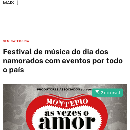
MAIS…]
C
SEM CATEGORIA
a
Festival de música do dia dos
t
namorados com eventos por todo
e
o país
g
o
r
i
E
2 min read
s
e
t
i
s
m
a
t
e
d
r