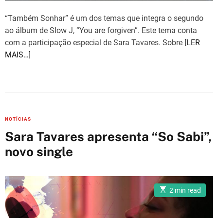
e
“Também Sonhar” é um dos temas que integra o segundo
ao álbum de Slow J, “You are forgiven”. Este tema conta
com a participação especial de Sara Tavares. Sobre
[LER
MAIS…]
C
NOTÍCIAS
a
Sara Tavares apresenta “So Sabi”,
t
novo single
e
g
o
E
r
2 min read
s
i
t
i
e
m