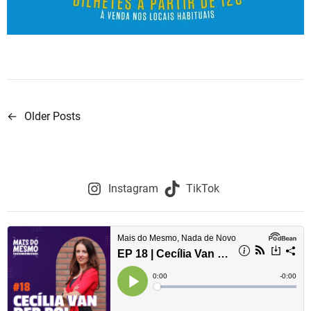
←
Older Posts
N
a
v
Instagram
TikTok
e
g
a
ç
ã