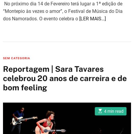
No próximo dia 14 de Fevereiro terá lugar a 1ª edição de
“Montepio às vezes o amor”, o Festival de Música do Dia
dos Namorados. O evento celebra o
[LER MAIS…]
C
SEM CATEGORIA
a
Reportagem | Sara Tavares
t
celebrou 20 anos de carreira e de
e
bom feeling
g
o
r
i
E
4 min read
s
e
t
i
s
m
a