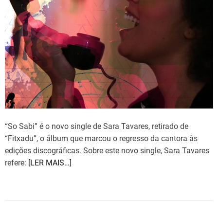
a
s
t
e
d
r
e
a
d
t
i
m
e
“So Sabi” é o novo single de Sara Tavares, retirado de
“Fitxadu”, o álbum que marcou o regresso da cantora às
edições discográficas. Sobre este novo single, Sara Tavares
refere:
[LER MAIS…]