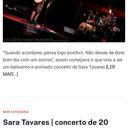
t
e
d
r
e
a
d
t
i
m
e
“Quando acordares, pensa logo positivo. Não deixes de dizer
bom dia com um sorriso”, assim começava o que viria a ser
um belíssimo e animado concerto de Sara Tavares
[LER
MAIS…]
C
SEM CATEGORIA
a
Sara Tavares | concerto de 20
t