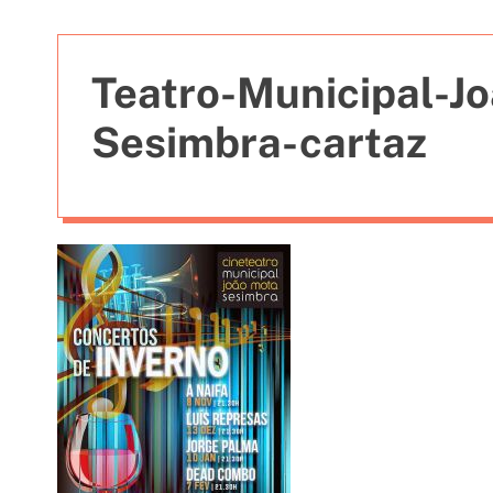
t
i
e
Teatro-Municipal-J
s
Sesimbra-cartaz