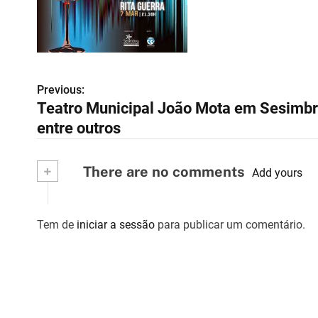
Previous:
N
Teatro Municipal João Mota em Sesimbr
a
entre outros
v
+
There are no comments
e
Add yours
g
Tem de
iniciar a sessão
para publicar um comentário.
a
ç
ã
o