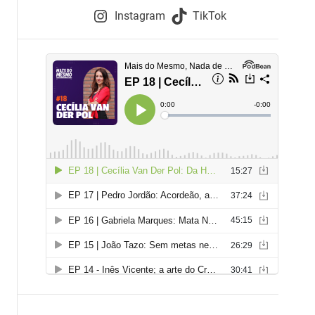
e
Instagram
TikTok
i
e
s