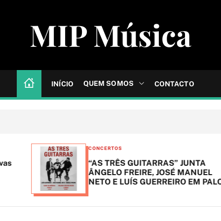
MIP Música
QUEM SOMOS
INÍCIO
CONTACTO
C
CONCERTOS
a
“AS TRÊS GUITARRAS” JUNTA
t
ÂNGELO FREIRE, JOSÉ MANUEL
NETO E LUÍS GUERREIRO EM PALCO
e
g
o
r