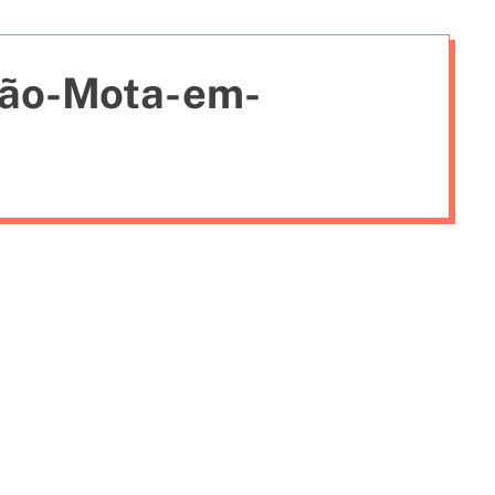
i
e
oão-Mota-em-
s