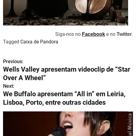
Siga-nos no
e no
.
Facebook
Twitter
Tagged
Caixa de Pandora
Previous:
N
Wells Valley apresentam videoclip de “Star
a
Over A Wheel”
v
Next:
We Buffalo apresentam “All in” em Leiria,
e
Lisboa, Porto, entre outras cidades
g
a
ç