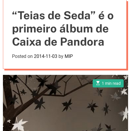
e
“Teias de Seda” é o
s
primeiro álbum de
Caixa de Pandora
Posted on
2014-11-03
by
MIP
E
1 min read
s
t
i
m
a
t
e
d
r
e
a