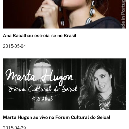
ã
o
d
Ana Bacalhau estreia-se no Brasil
e
2015-05-04
a
r
t
i
g
o
s
Marta Hugon ao vivo no Fórum Cultural do Seixal
2015-04-29