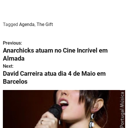
Tagged
Agenda
,
The Gift
Previous:
N
Anarchicks atuam no Cine Incrível em
a
Almada
v
Next:
David Carreira atua dia 4 de Maio em
e
Barcelos
g
a
ç
ã