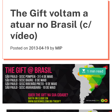
e
The Gift voltam a
s
atuar no Brasil (c/
vídeo)
Posted on
2013-04-19
by
MIP
E
1 min read
s
t
i
m
a
t
e
d
r
e
a