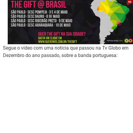
d
t
i
m
e
Segue o vídeo com uma noticia que passou na Tv Globo em
Dezembro do ano passado, sobre a banda portuguesa: