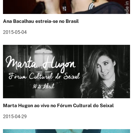
o
d
Ana Bacalhau estreia-se no Brasil
e
2015-05-04
a
r
t
i
g
o
s
Marta Hugon ao vivo no Fórum Cultural do Seixal
2015-04-29