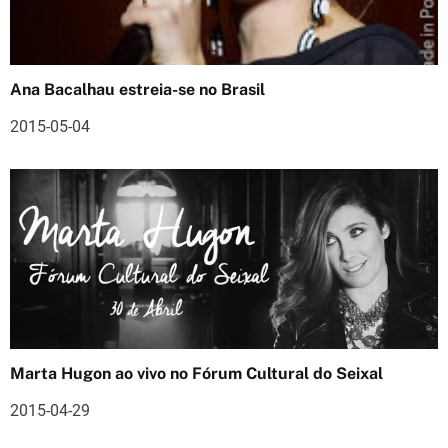
o
d
Ana Bacalhau estreia-se no Brasil
e
2015-05-04
a
r
t
i
g
o
s
Marta Hugon ao vivo no Fórum Cultural do Seixal
2015-04-29