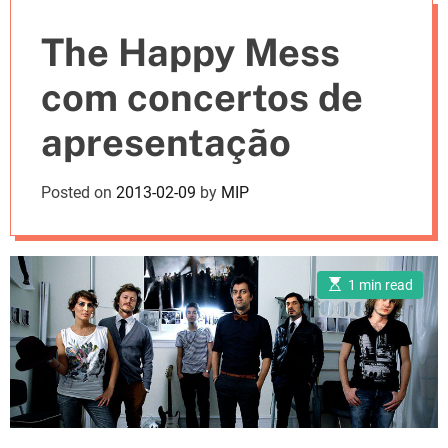
e
The Happy Mess
s
com concertos de
apresentação
Posted on
2013-02-09
by
MIP
E
1 min read
s
t
i
m
a
t
e
d
r
e
a