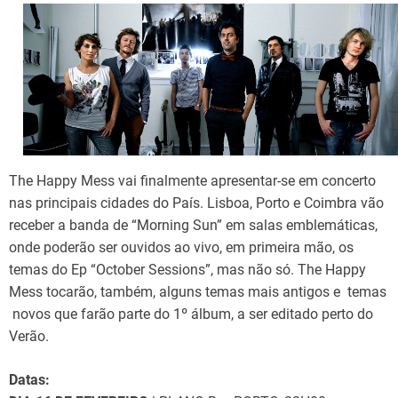
d
t
i
m
e
The Happy Mess vai finalmente apresentar-se em concerto
nas principais cidades do País. Lisboa, Porto e Coimbra vão
receber a banda de “Morning Sun” em salas emblemáticas,
onde poderão ser ouvidos ao vivo, em primeira mão, os
temas do Ep “October Sessions”, mas não só. The Happy
Mess tocarão, também, alguns temas mais antigos e temas
novos que farão parte do 1º álbum, a ser editado perto do
Verão.
Datas: