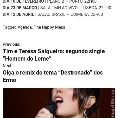
DIA 16 DE FEVEREIRO
| PLANO B – PORTO, 22H00
DIA 23 DE MARÇO
| SALA TMN AO VIVO – LISBOA, 22H00
DIA 12 DE ABRIL
| SALÃO BRAZIL – COIMBRA, 22H00
Tagged
Agenda
,
The Happy Mess
Previous:
N
Tim e Teresa Salgueiro: segundo single
a
“Homem do Leme”
v
Next:
Oiça o remix do tema “Destronado” dos
e
Ermo
g
a
ç
ã