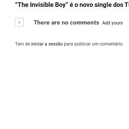
“The Invisible Boy” é o novo single dos
a
v
+
There are no comments
Add yours
e
g
Tem de
iniciar a sessão
para publicar um comentário.
a
ç
ã
o
d
e
a