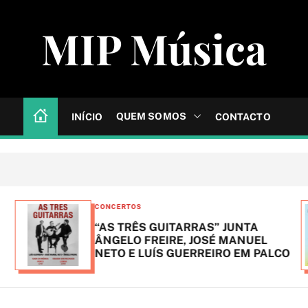
MIP Música
QUEM SOMOS
INÍCIO
CONTACTO
C
CONCERTOS
a
“AS TRÊS GUITARRAS” JUNTA
t
ÂNGELO FREIRE, JOSÉ MANUEL
NETO E LUÍS GUERREIRO EM PALCO
e
g
o
r