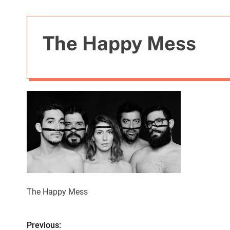
t
i
e
The Happy Mess
s
The Happy Mess
Previous:
N