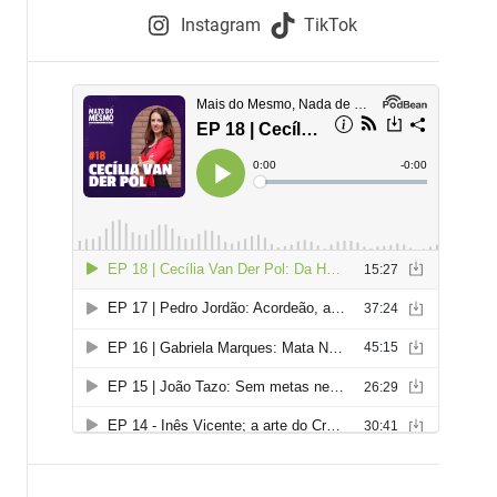
e
Instagram
TikTok
i
e
s