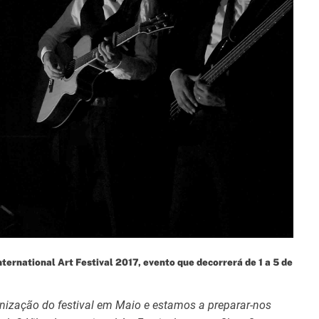
t
i
m
e
nternational Art Festival 2017, evento que decorrerá de 1 a 5 de
anização do festival em Maio e estamos a preparar-nos