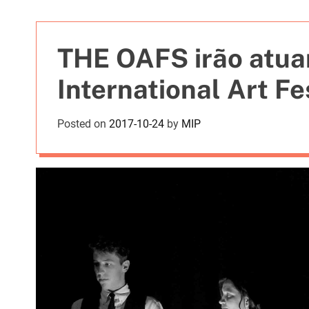
t
i
e
THE OAFS irão atuar
s
International Art Fe
Posted on
2017-10-24
by
MIP