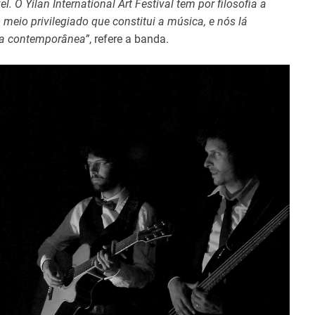
O Yilan International Art Festival tem por filosofia a
meio privilegiado que constitui a música, e nós lá
esa contemporânea”
, refere a banda.