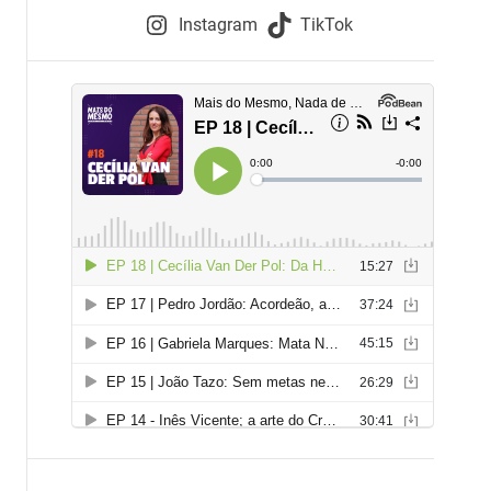
e
Instagram
TikTok
i
e
s