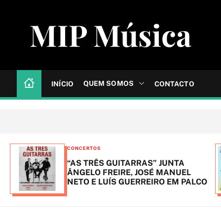
MIP Música
QUEM SOMOS
INÍCIO
CONTACTO
C
CONCERTOS
a
“AS TRÊS GUITARRAS” JUNTA
t
ÂNGELO FREIRE, JOSÉ MANUEL
NETO E LUÍS GUERREIRO EM PALCO
e
g
o
r