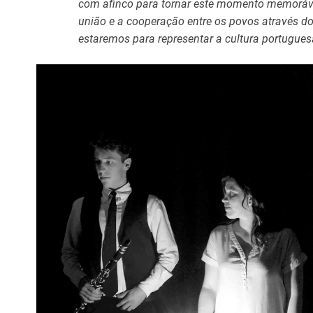
com afinco para tornar este momento memorável. 
união e a cooperação entre os povos através do 
estaremos para representar a cultura portugu