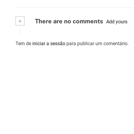
a
r
+
There are no comments
Add yours
t
i
Tem de
iniciar a sessão
para publicar um comentário.
g
o
s