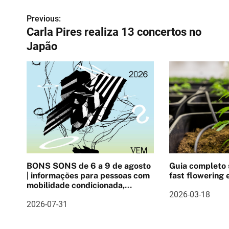
Previous:
N
Carla Pires realiza 13 concertos no
a
Japão
v
e
g
a
ç
ã
BONS SONS de 6 a 9 de agosto
Guia completo
o
| informações para pessoas com
fast flowering e
mobilidade condicionada,
d
2026-03-18
Pulseira cashlee, outras
2026-07-31
informações
e