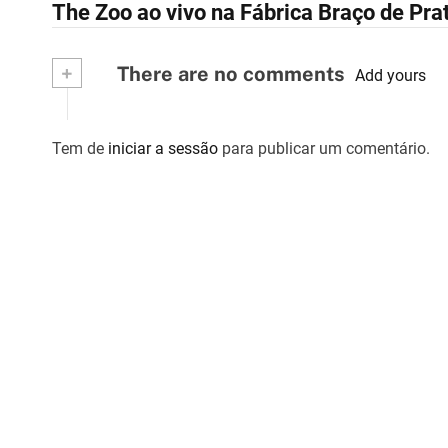
The Zoo ao vivo na Fábrica Braço de Pra
a
v
+
There are no comments
Add yours
e
g
Tem de
iniciar a sessão
para publicar um comentário.
a
ç
ã
o
d
e
a