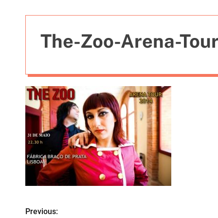
t
i
e
The-Zoo-Arena-Tou
s
Previous:
N