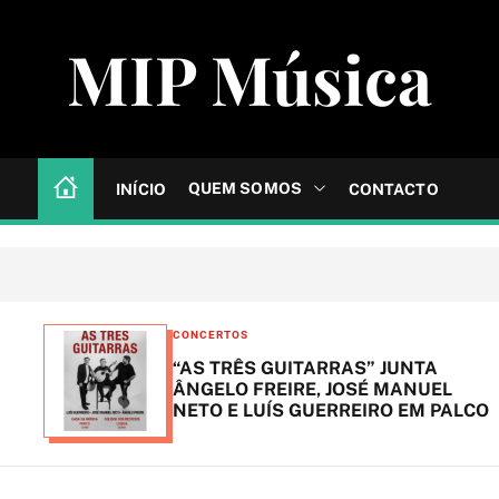
MIP Música
QUEM SOMOS
INÍCIO
CONTACTO
C
CONCERTOS
a
“AS TRÊS GUITARRAS” JUNTA
t
ÂNGELO FREIRE, JOSÉ MANUEL
NETO E LUÍS GUERREIRO EM PALCO
e
g
o
r