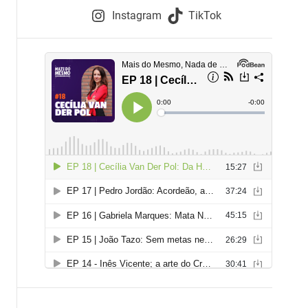
e
Instagram
TikTok
i
e
s