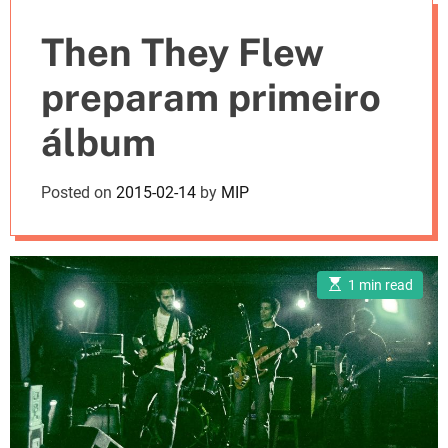
e
Then They Flew
s
preparam primeiro
álbum
Posted on
2015-02-14
by
MIP
E
1 min read
s
t
i
m
a
t
e
d
r
e
a