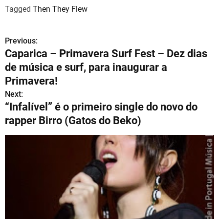
Tagged
Then They Flew
Previous:
N
Caparica – Primavera Surf Fest – Dez dias
a
de música e surf, para inaugurar a
v
Primavera!
Next:
e
“Infalível” é o primeiro single do novo do
g
rapper Birro (Gatos do Beko)
a
ç
ã
o
d