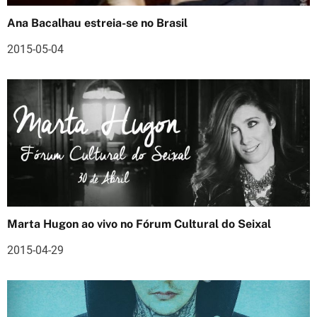
e
Ana Bacalhau estreia-se no Brasil
a
2015-05-04
r
t
i
g
o
s
Marta Hugon ao vivo no Fórum Cultural do Seixal
2015-04-29