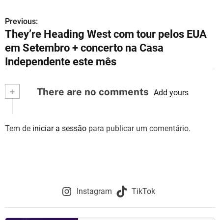
Previous:
N
They’re Heading West com tour pelos EUA
a
em Setembro + concerto na Casa
v
Independente este mês
e
+
There are no comments
Add yours
g
a
Tem de
iniciar a sessão
para publicar um comentário.
ç
ã
o
d
Instagram
TikTok
e