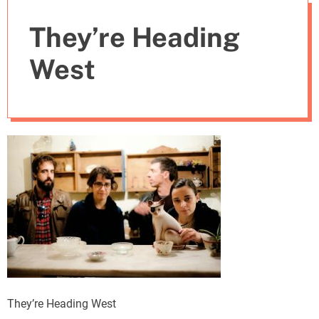
e
They’re Heading
s
West
They’re Heading West