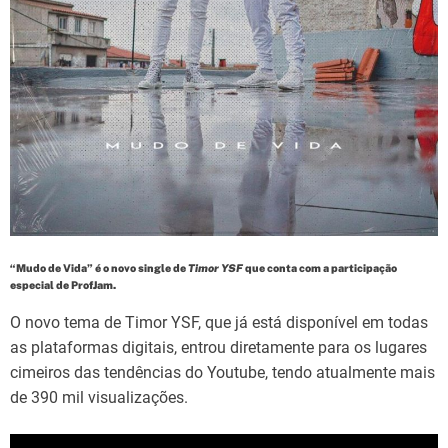
d
t
i
m
e
“Mudo de Vida” é o novo single de
Timor YSF
que conta com a participação
especial de ProfJam.
O novo tema de Timor YSF, que já está disponível em todas
as plataformas digitais, entrou diretamente para os lugares
cimeiros das tendências do Youtube, tendo atualmente mais
de 390 mil visualizações.