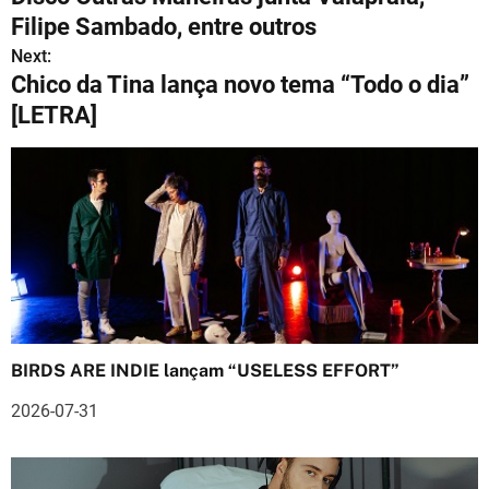
a
Filipe Sambado, entre outros
v
Next:
Chico da Tina lança novo tema “Todo o dia”
e
[LETRA]
g
a
ç
ã
o
d
BIRDS ARE INDIE lançam “USELESS EFFORT”
e
2026-07-31
a
r