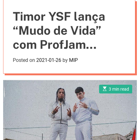
e
Timor YSF lança
s
“Mudo de Vida”
com ProfJam
[LETRA]
Posted on
2021-01-26
by
MIP
E
3 min read
s
t
i
m
a
t
e
d
r
e
a