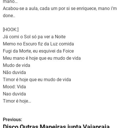
mano…
Acabou-se a aula, cada um por si se enriquece, mano i’m
done..
[HOOK:]
Já comi o Sol só pa ver a Noite
Memo no Escuro fiz da Luz comida
Fugi da Morte, eu esquivei da Foice
Meu mano é hoje que eu mudo de vida
Mudo de vida
Não duvida
Timor é hoje que eu mudo de vida
Mood: Vida
Nao duvida
Timor é hoje…
Previous:
N
Disco Outras Maneiras junta Vaiapraia,