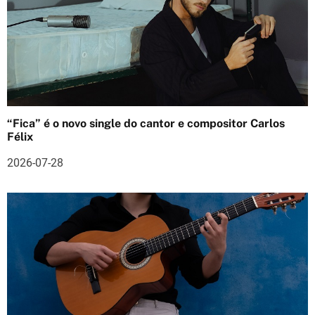
t
i
g
o
s
“Fica” é o novo single do cantor e compositor Carlos
Félix
2026-07-28