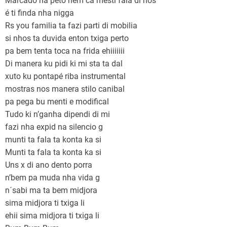
Marcado na peto nem ca mesti fala di nós
é ti finda nha nigga
Rs you familia ta fazi parti di mobilia
si nhos ta duvida enton txiga perto
pa bem tenta toca na frida ehiiiiiii
Di manera ku pidi ki mi sta ta dal
xuto ku pontapé riba instrumental
mostras nos manera stilo canibal
pa pega bu menti e modifical
Tudo ki n’ganha dipendi di mi
fazi nha expid na silencio g
munti ta fala ta konta ka si
Munti ta fala ta konta ka si
Uns x di ano dento porra
n’bem pa muda nha vida g
n´sabi ma ta bem midjora
sima midjora ti txiga li
ehii sima midjora ti txiga li