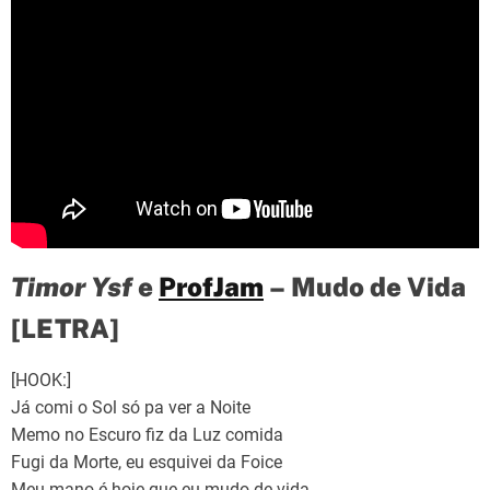
Timor Ysf
e
ProfJam
– Mudo de Vida
[LETRA]
[HOOK:]
Já comi o Sol só pa ver a Noite
Memo no Escuro fiz da Luz comida
Fugi da Morte, eu esquivei da Foice
Meu mano é hoje que eu mudo de vida