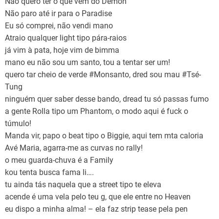
Não quero ter o que vem do Demon
Não paro até ir para o Paradise
Eu só comprei, não vendi mano
Atraio qualquer light tipo pára-raios
já vim à pata, hoje vim de bimma
mano eu não sou um santo, tou a tentar ser um!
quero tar cheio de verde #Monsanto, dred sou mau #Tsé-
Tung
ninguém quer saber desse bando, dread tu só passas fumo
a gente Rolla tipo um Phantom, o modo aqui é fuck o
túmulo!
Manda vir, papo o beat tipo o Biggie, aqui tem mta caloria
Avé Maria, agarra-me as curvas no rally!
o meu guarda-chuva é a Family
kou tenta busca fama li….
tu ainda tás naquela que a street tipo te eleva
acende é uma vela pelo teu g, que ele entre no Heaven
eu dispo a minha alma! – ela faz strip tease pela pen