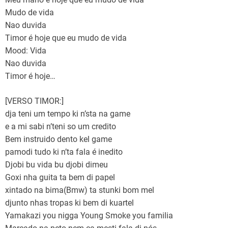
Mudo de vida
Nao duvida
Timor é hoje que eu mudo de vida
Mood: Vida
Nao duvida
Timor é hoje…
[VERSO TIMOR:]
dja teni um tempo ki n’sta na game
e a mi sabi n’teni so um credito
Bem instruido dento kel game
pamodi tudo ki n’ta fala é inedito
Djobi bu vida bu djobi dimeu
Goxi nha guita ta bem di papel
xintado na bima(Bmw) ta stunki bom mel
djunto nhas tropas ki bem di kuartel
Yamakazi you nigga Young Smoke you familia