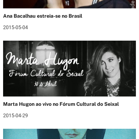
o
Ana Bacalhau estreia-se no Brasil
d
2015-05-04
e
a
r
t
i
g
o
Marta Hugon ao vivo no Fórum Cultural do Seixal
s
2015-04-29