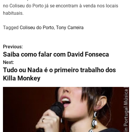
no Coliseu do Porto já se encontram à venda nos locais
habituais.
Tagged
Coliseu do Porto
,
Tony Carreira
Previous:
N
Saiba como falar com David Fonseca
a
Next:
Tudo ou Nada é o primeiro trabalho dos
v
Killa Monkey
e
g
a
ç
ã