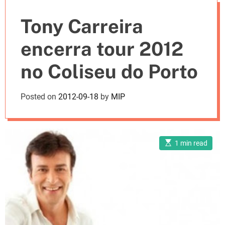
e
Tony Carreira
s
encerra tour 2012
no Coliseu do Porto
Posted on
2012-09-18
by
MIP
E
1 min read
s
t
i
m
a
t
e
d
r
e
a