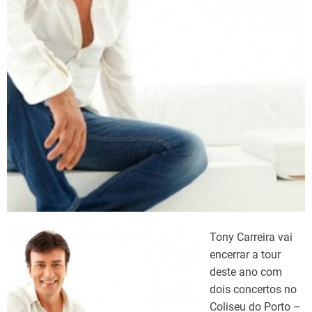
d
t
i
m
e
Tony Carreira vai
encerrar a tour
deste ano com
dois concertos no
Coliseu do Porto –