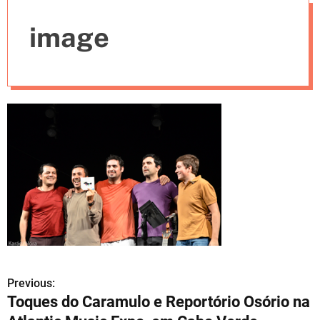
e
image
s
Previous:
N
Toques do Caramulo e Reportório Osório na
a