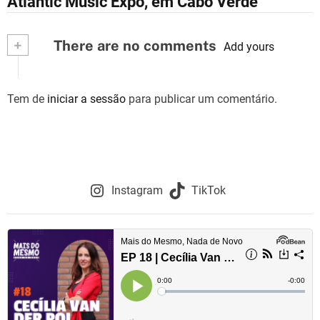
Atlantic Music Expo, em Cabo Verde
v
+
There are no comments
e
Add yours
g
Tem de
iniciar a sessão
para publicar um comentário.
a
ç
ã
o
Instagram
TikTok
d
e
a
r